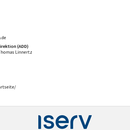
.de
irektion (ADD)
Thomas Linnertz
artseite/